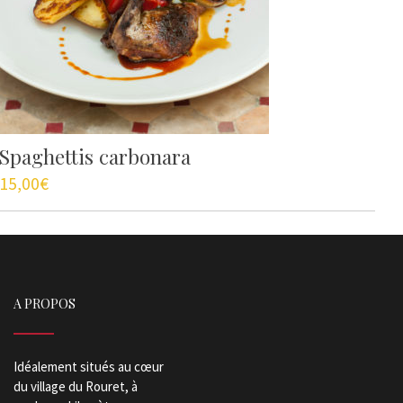
Spaghettis carbonara
15,00
€
A PROPOS
Idéalement situés au cœur
du village du Rouret, à