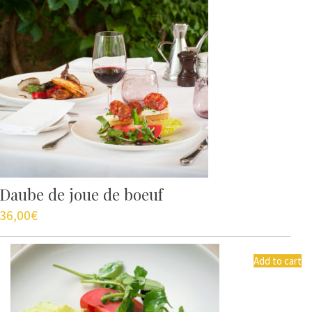
Daube de joue de boeuf
36,00
€
Add to cart